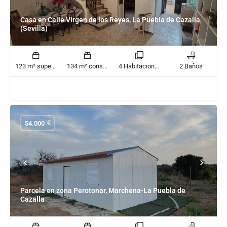
Casa en Calle Virgen de los Reyes, La Puebla de Cazalla
(Sevilla)
123 m² superficie
134 m² construido
4 Habitaciones
2 Baños
€
54.000
Parcela en zona Perotonar, Marchena-La Puebla de
Cazalla