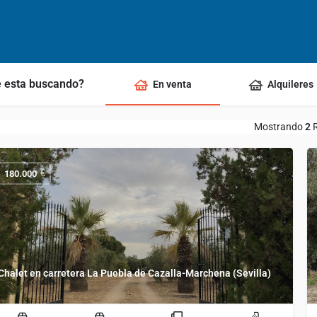
 esta buscando?
En venta
Alquileres
€
180.000
Chalet en carretera La Puebla de Cazalla-Marchena (Sevilla)