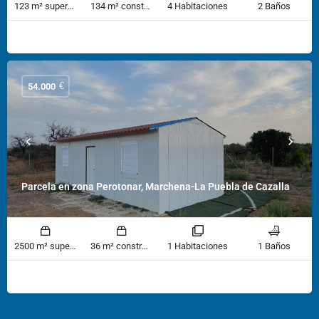
123 m² superficie
134 m² construido
4 Habitaciones
2 Baños
€
54.000
Parcela en zona Perotonar, Marchena-La Puebla de Cazalla
2500 m² superficie
36 m² construido
1 Habitaciones
1 Baños