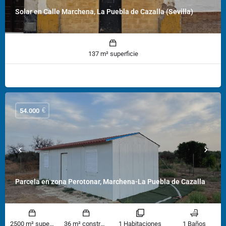
Solar en Calle Marchena, La Puebla de Cazalla (Sevilla)
137 m² superficie
€
54.000
Parcela en zona Perotonar, Marchena-La Puebla de Cazalla
2500 m² superficie
36 m² construido
1 Habitaciones
1 Baños