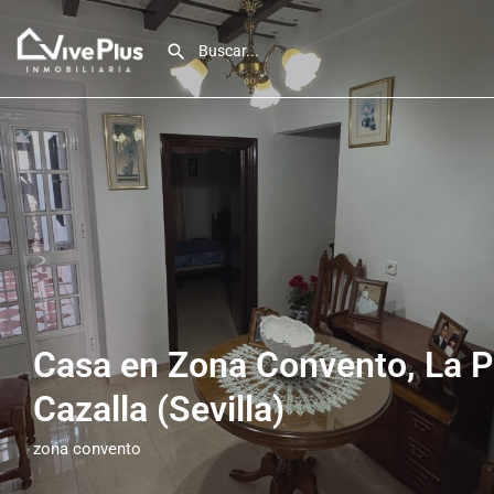
Casa en Zona Convento, La P
Cazalla (Sevilla)
zona convento