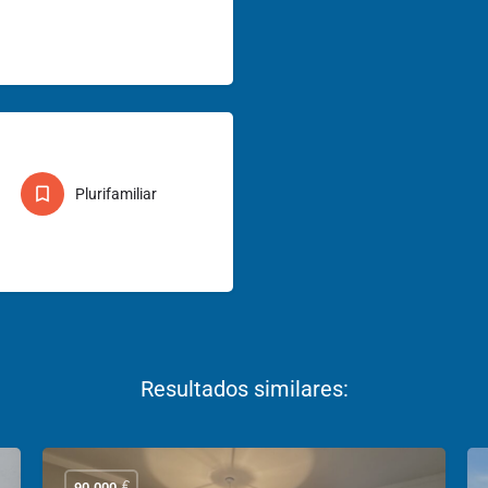
Plurifamiliar
€
90.000