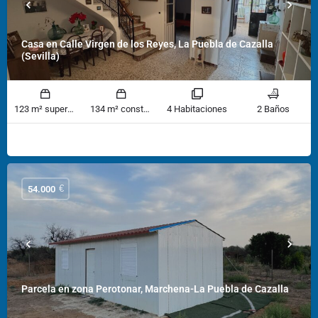
Casa en Calle Virgen de los Reyes, La Puebla de Cazalla
(Sevilla)
123 m² superficie
134 m² construido
4 Habitaciones
2 Baños
€
54.000
Parcela en zona Perotonar, Marchena-La Puebla de Cazalla