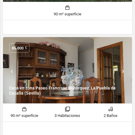
90 m² superficie
€
85.000
Casa en zona Paseo Francisco Bohórquez, La Puebla de
Cazalla (Sevilla)
90 m² superficie
3 Habitaciones
2 Baños