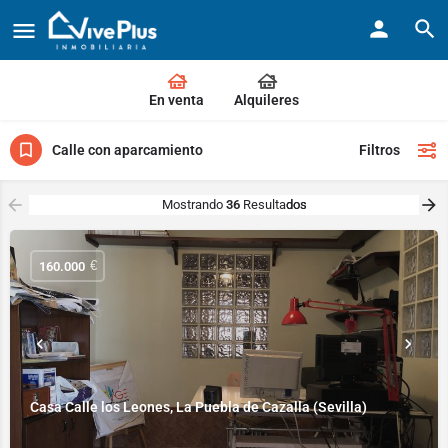
En venta
Alquileres
Calle con aparcamiento
€
160.000
Casa Calle los Leones, La Puebla de Cazalla (Sevilla)