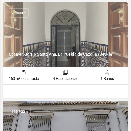
€
75.000
Casa en Barrio Santa Ana, La Puebla de Cazalla (Sevilla)
160 m² construido
4 Habitaciones
1 Baños
€
159.900